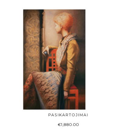
PASIKARTOJIMAI
Į KREPŠELĮ
€
1,880.00