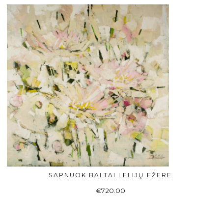
SAPNUOK BALTAI LELIJŲ EŽERE
Į KREPŠELĮ
€
720.00