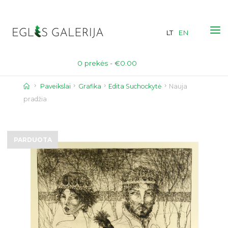
Skip
to
LT
EN
content
0 prekės -
€
0.00
Home
Paveikslai
Grafika
Edita Suchockytė
Nauja
pradžia
PARDUOTA
PARDUOTA