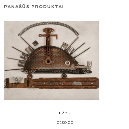
PANAŠŪS PRODUKTAI
EŽYS
Į KREPŠELĮ
€
230.00