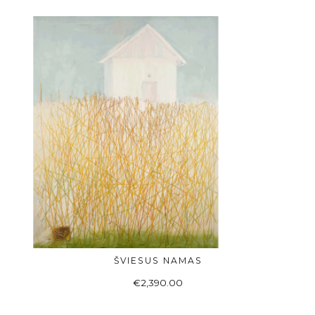
ŠVIESUS NAMAS
Į KREPŠELĮ
€
2,390.00