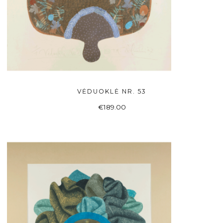
VĖDUOKLĖ NR. 53
Į KREPŠELĮ
€
189.00