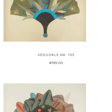
VĖDUOKLĖ NR. 105
Į KREPŠELĮ
€
199.00