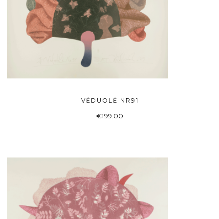
VĖDUOLĖ NR91
Į KREPŠELĮ
€
199.00