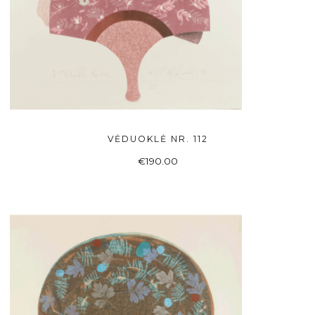
VĖDUOKLĖ NR. 112
Į KREPŠELĮ
€
190.00