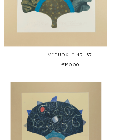
VĖDUOKLĖ NR. 67
Į KREPŠELĮ
€
190.00