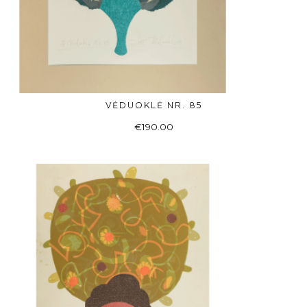
VĖDUOKLĖ NR. 85
Į KREPŠELĮ
€
190.00