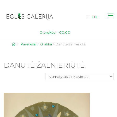
Skip
to
LT
EN
content
0 prekės -
€
0.00
Home
Paveikslai
Grafika
Danutė Žalnieriūtė
DANUTĖ ŽALNIERIŪTĖ