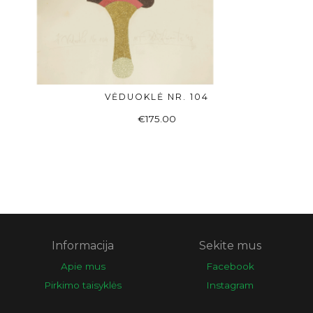
VĖDUOKLĖ NR. 104
Į KREPŠELĮ
€
175.00
Informacija
Sekite mus
Apie mus
Facebook
Pirkimo taisyklės
Instagram