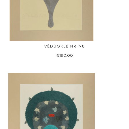
VĖDUOKLĖ NR. 78
Į KREPŠELĮ
€
190.00