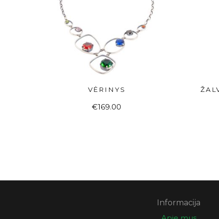
VĖRINYS
ŽAL
Į KREPŠELĮ
€
169.00
Informacija
Apie mus