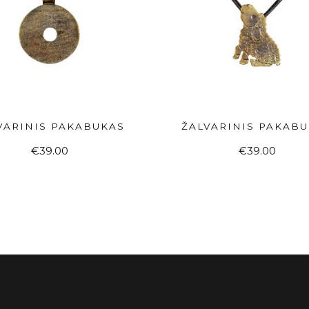
VARINIS PAKABUKAS
ŽALVARINIS PAKAB
Į KREPŠELĮ
Į KREPŠELĮ
€
39.00
€
39.00