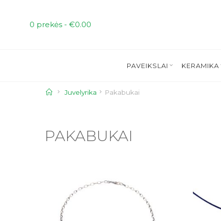
Skip
to
0 prekės -
€
0.00
content
PAVEIKSLAI
KERAMIKA
Home
Juvelyrika
Pakabukai
PAKABUKAI