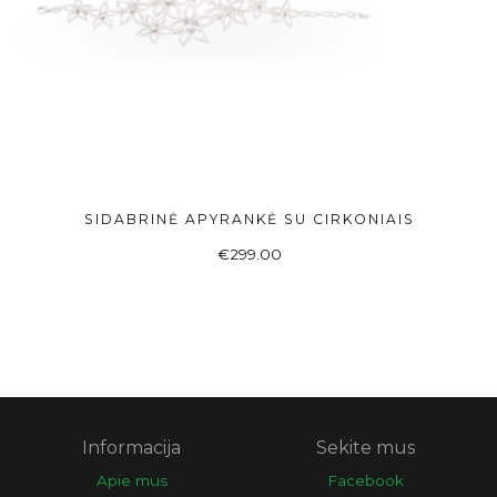
SIDABRINĖ APYRANKĖ SU CIRKONIAIS
Į KREPŠELĮ
€
299.00
Informacija
Sekite mus
Apie mus
Facebook