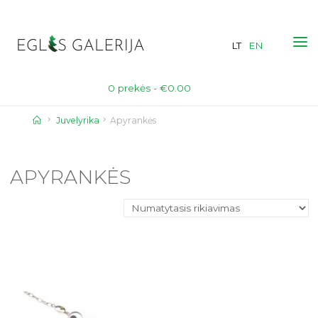
Skip
to
LT
EN
content
0 prekės -
€
0.00
Home
Juvelyrika
Apyrankės
APYRANKĖS