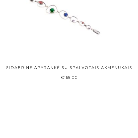
SIDABRINĖ APYRANKĖ SU SPALVOTAIS AKMENUKAIS
Į KREPŠELĮ
€
169.00