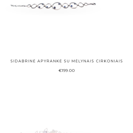
SIDABRINĖ APYRANKĖ SU MĖLYNAIS CIRKONIAIS
Į KREPŠELĮ
€
199.00