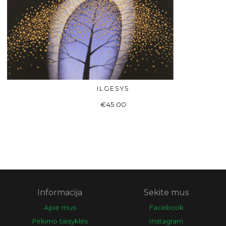
ILGESYS
DAUGIAU
€
45.00
Informacija
Sekite mus
Apie mus
Facebook
Pirkimo taisyklės
Instagram