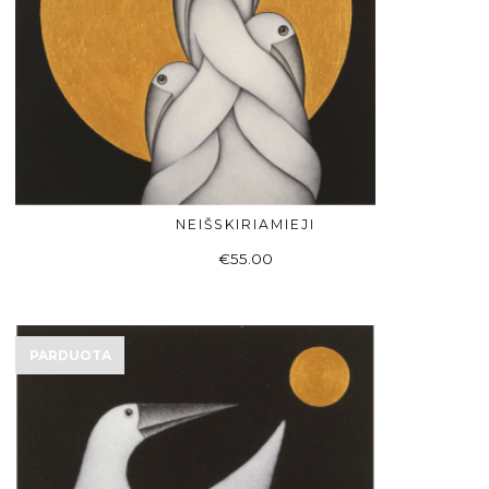
NEIŠSKIRIAMIEJI
Į KREPŠELĮ
€
55.00
PARDUOTA