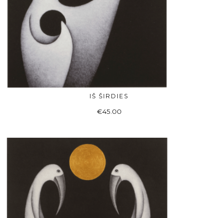
IŠ ŠIRDIES
DAUGIAU
€
45.00