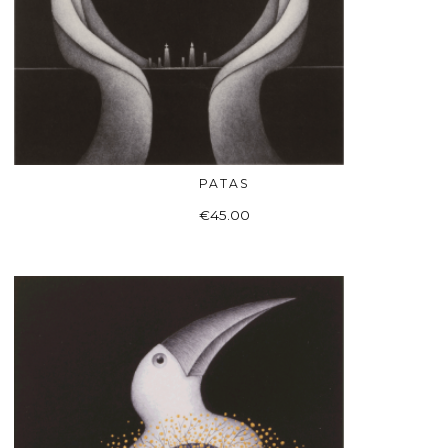
PATAS
Į KREPŠELĮ
€
45.00