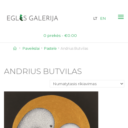
Skip
to
LT
EN
content
0 prekės -
€
0.00
Home
Paveikslai
Pastelė
Andrius Butvilas
ANDRIUS BUTVILAS