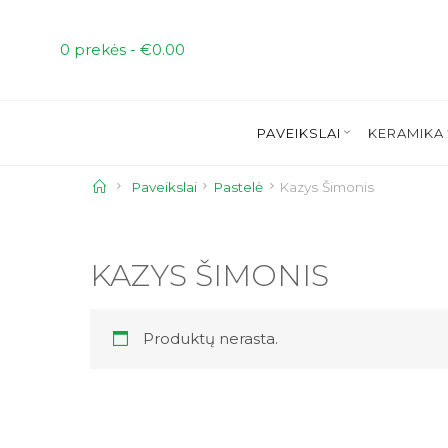
Skip
to
0 prekės -
€
0.00
content
PAVEIKSLAI
KERAMIKA
Home
Paveikslai
Pastelė
Kazys Šimonis
KAZYS ŠIMONIS
Produktų nerasta.