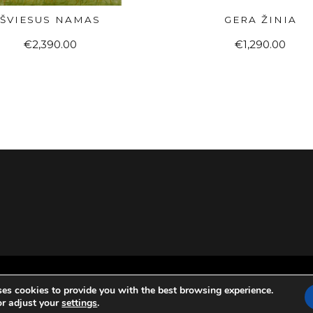
ŠVIESUS NAMAS
GERA ŽINIA
Į KREPŠELĮ
Į KREPŠELĮ
€
2,390.00
€
1,290.00
ses cookies to provide you with the best browsing experience.
or adjust your
settings
.