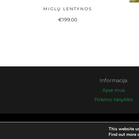
MIGLŲ LENTYNOS
Į KREPŠELĮ
€
199.00
Informacija
Apie mus
Pirkimo taisyklės
© 2026 Eglės galerija
This website u
Find out more 