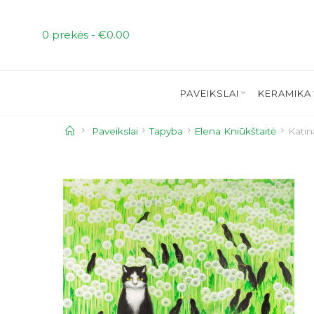
Skip
to
0 prekės -
€
0.00
content
PAVEIKSLAI
KERAMIKA
Home
Paveikslai
Tapyba
Elena Kniūkštaitė
Katin