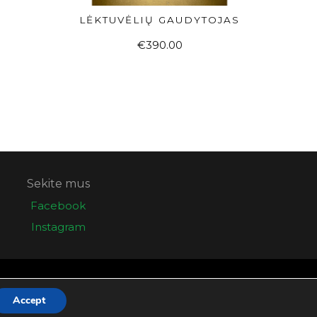
LĖKTUVĖLIŲ GAUDYTOJAS
Į KREPŠELĮ
€
390.00
Sekite mus
Facebook
Instagram
Sprendimas:
Elektroninės informacijos centras
Accept