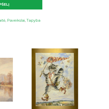
PŠELĮ
itė
,
Paveikslai
,
Tapyba