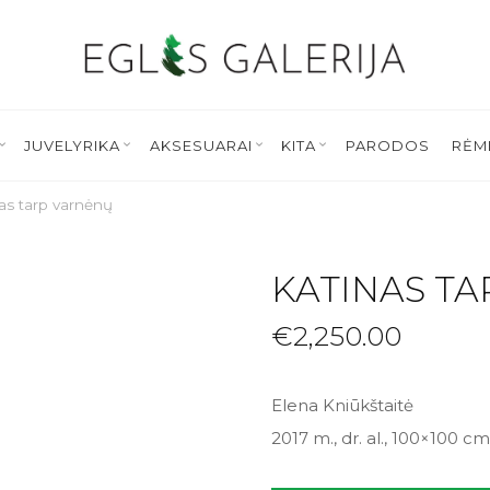
JUVELYRIKA
AKSESUARAI
KITA
PARODOS
RĖM
as tarp varnėnų
KATINAS T
€
2,250.00
Elena Kniūkštaitė
2017 m., dr. al., 100×100 cm