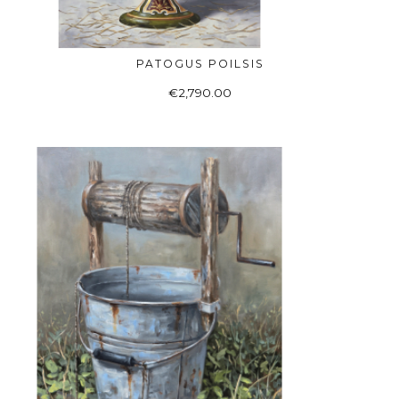
PATOGUS POILSIS
Į KREPŠELĮ
€
2,790.00