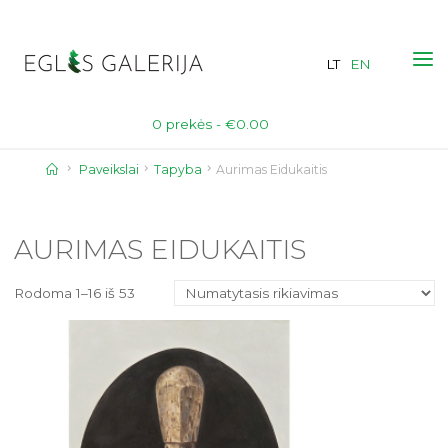
Skip
to
LT
EN
content
0 prekės -
€
0.00
Home
Paveikslai
Tapyba
Aurimas Eidukaitis
AURIMAS EIDUKAITIS
Rodoma 1–16 iš 53