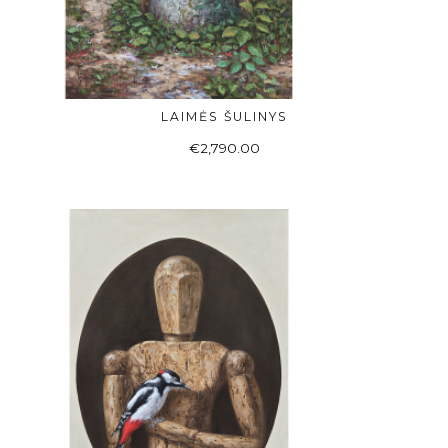
LAIMĖS ŠULINYS
Į KREPŠELĮ
€
2,790.00