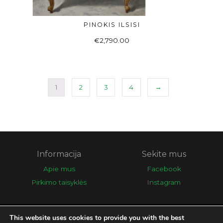
PINOKIS ILSISI
Į KREPŠELĮ
€
2,790.00
1
2
3
4
→
Informacija
Sekite mus
Apie mus
Facebook
Pirkimo taisyklės
Instagram
This website uses cookies to provide you with the best