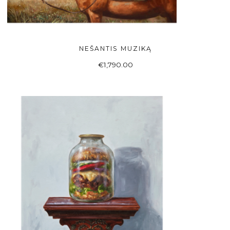
NEŠANTIS MUZIKĄ
Į KREPŠELĮ
€
1,790.00