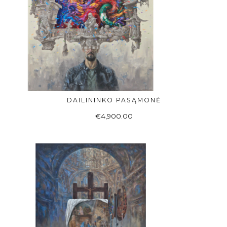
DAILININKO PASĄMONĖ
Į KREPŠELĮ
€
4,900.00