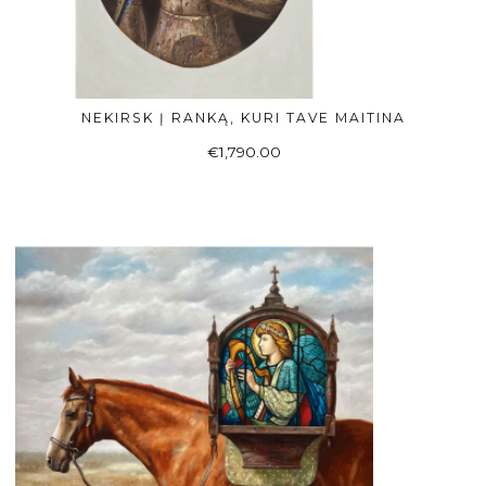
NEKIRSK Į RANKĄ, KURI TAVE MAITINA
Į KREPŠELĮ
€
1,790.00