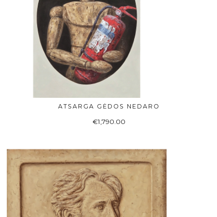
ATSARGA GĖDOS NEDARO
Į KREPŠELĮ
€
1,790.00