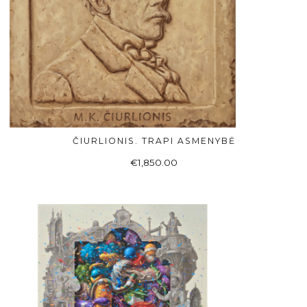
ČIURLIONIS. TRAPI ASMENYBĖ
Į KREPŠELĮ
€
1,850.00