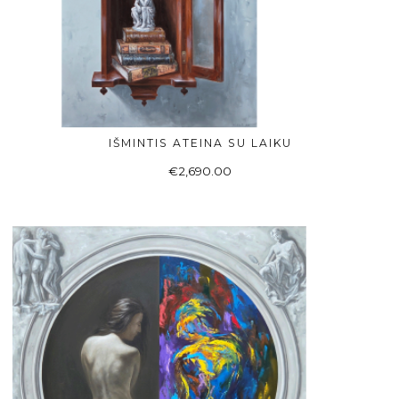
IŠMINTIS ATEINA SU LAIKU
Į KREPŠELĮ
€
2,690.00