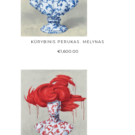
KŪRYBINIS PERUKAS. MĖLYNAS
Į KREPŠELĮ
€
1,600.00