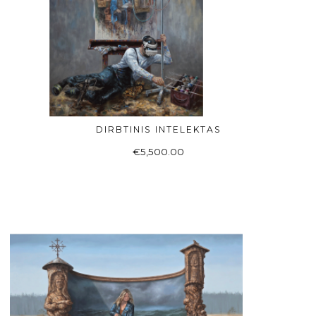
DIRBTINIS INTELEKTAS
Į KREPŠELĮ
€
5,500.00