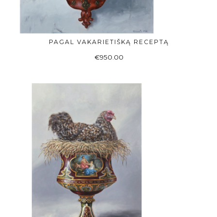
PAGAL VAKARIETIŠKĄ RECEPTĄ
Į KREPŠELĮ
€
950.00