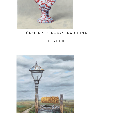
KŪRYBINIS PERUKAS. RAUDONAS
Į KREPŠELĮ
€
1,600.00