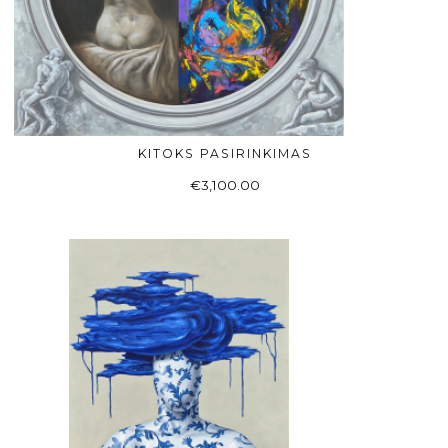
KITOKS PASIRINKIMAS
Į KREPŠELĮ
€
3,100.00