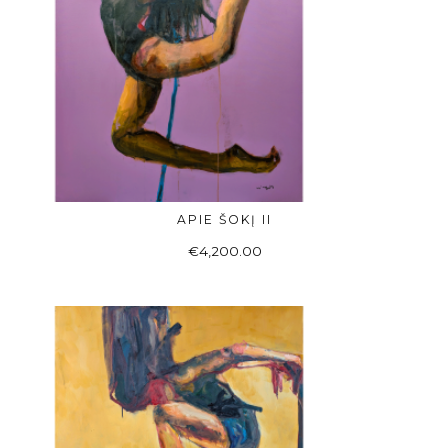
APIE ŠOKĮ II
Į KREPŠELĮ
€
4,200.00