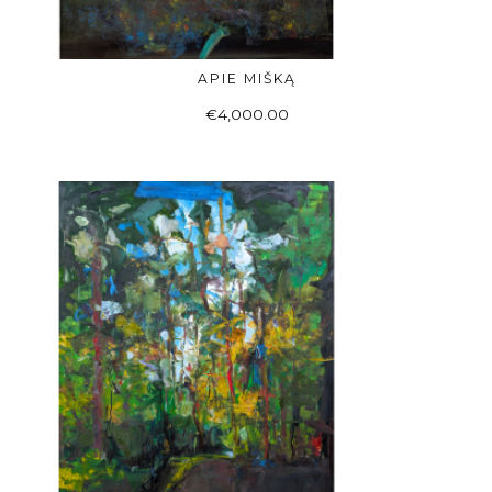
APIE MIŠKĄ
Į KREPŠELĮ
€
4,000.00