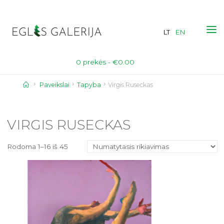
Skip
to
LT
EN
content
0 prekės -
€
0.00
Home
Paveikslai
Tapyba
Virgis Ruseckas
VIRGIS RUSECKAS
Rodoma 1–16 iš 45