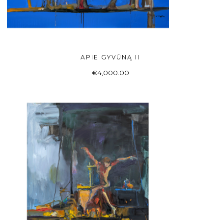
APIE GYVŪNĄ II
Į KREPŠELĮ
€
4,000.00