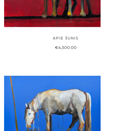
APIE ŠUNIS
Į KREPŠELĮ
€
4,300.00