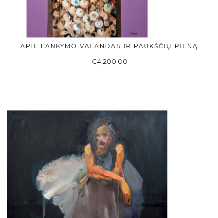
APIE LANKYMO VALANDAS IR PAUKŠČIŲ PIENĄ
Į KREPŠELĮ
€
4,200.00