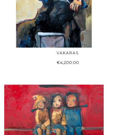
VAKARAS
Į KREPŠELĮ
€
4,200.00