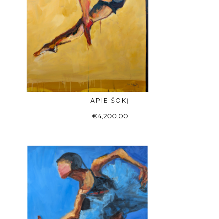
APIE ŠOKĮ
Į KREPŠELĮ
€
4,200.00