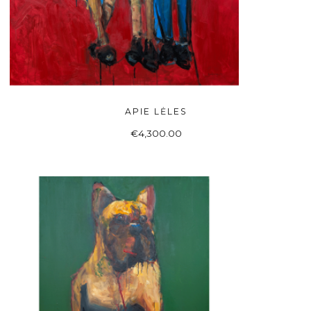
APIE LĖLES
Į KREPŠELĮ
€
4,300.00