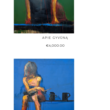
APIE GYVŪNĄ
Į KREPŠELĮ
€
4,000.00