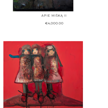
APIE MIŠKĄ II
Į KREPŠELĮ
€
4,000.00