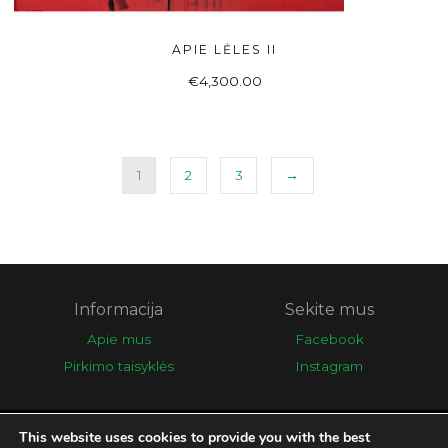
APIE LĖLES II
Į KREPŠELĮ
€
4,300.00
1
2
3
→
Informacija
Sekite mus
Apie mus
Facebook
Pirkimo taisyklės
Instagram
This website uses cookies to provide you with the best