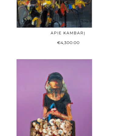
APIE KAMBARĮ
Į KREPŠELĮ
€
4,300.00