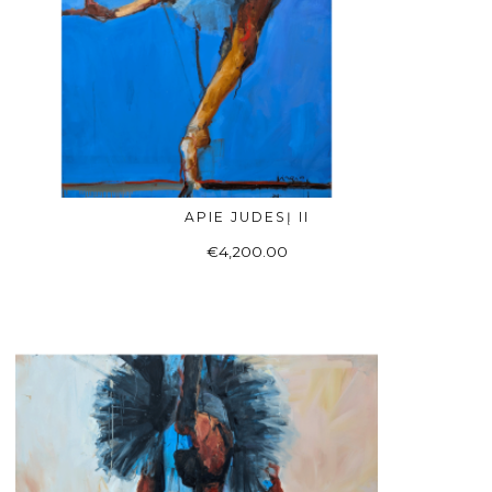
APIE JUDESĮ II
Į KREPŠELĮ
€
4,200.00