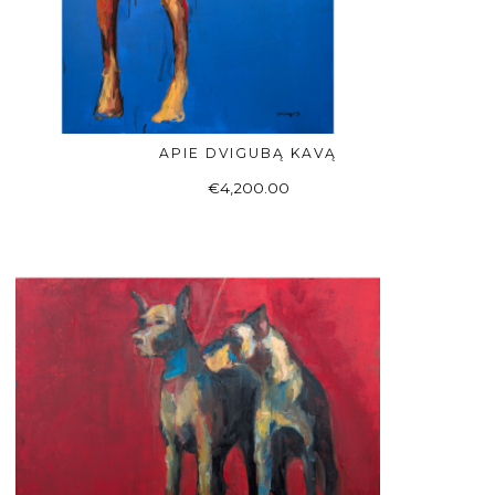
APIE DVIGUBĄ KAVĄ
Į KREPŠELĮ
€
4,200.00