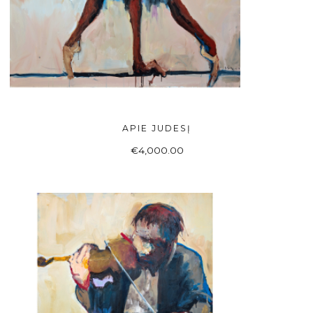
APIE JUDESĮ
Į KREPŠELĮ
€
4,000.00