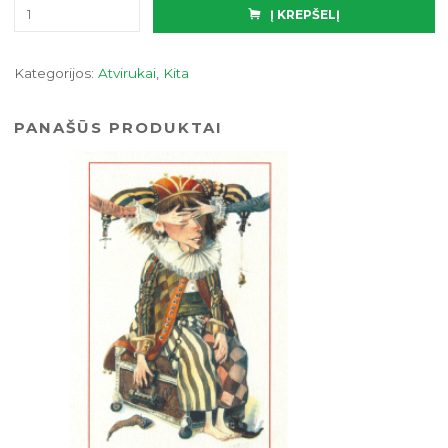
produkto
Į KREPŠELĮ
kiekis:
Atvirukas
Kategorijos:
Atvirukai
,
Kita
PANAŠŪS PRODUKTAI