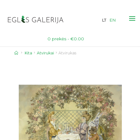
Skip
to
LT
EN
content
0 prekės -
€
0.00
Home
Kita
Atvirukai
Atvirukas