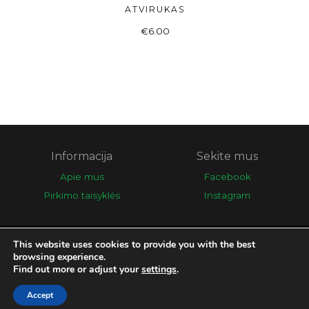
ATVIRUKAS
Į KREPŠELĮ
€
6.00
Informacija
Sekite mus
Apie mus
Facebook
Pirkimo taisyklės
Instagram
This website uses cookies to provide you with the best
© 2026 Eglės galerija
browsing experience.
Find out more or adjust your
settings
.
Sprendimas:
Elektroninės informacijos centras
Accept