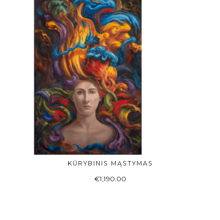
KŪRYBINIS MĄSTYMAS
Į KREPŠELĮ
€
1,190.00