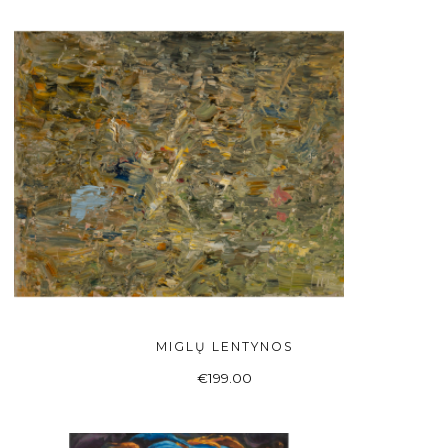
MIGLŲ LENTYNOS
Į KREPŠELĮ
€
199.00