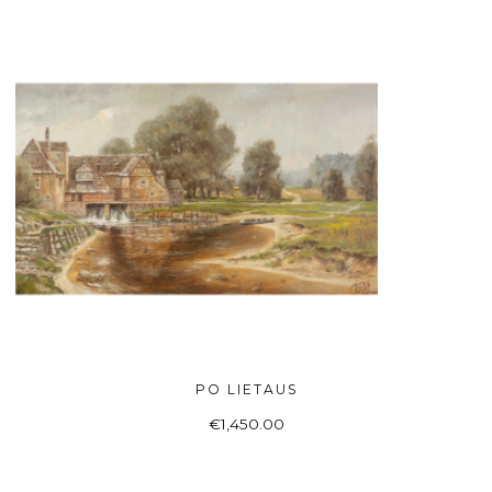
PO LIETAUS
Į KREPŠELĮ
€
1,450.00