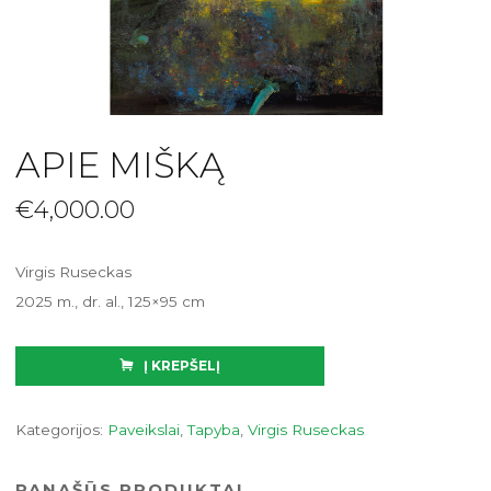
APIE MIŠKĄ
€
4,000.00
Virgis Ruseckas
2025 m., dr. al., 125×95 cm
Į KREPŠELĮ
Kategorijos:
Paveikslai
,
Tapyba
,
Virgis Ruseckas
PANAŠŪS PRODUKTAI