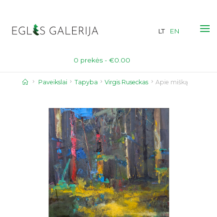
Skip
to
LT
EN
content
0 prekės -
€
0.00
Home
Paveikslai
Tapyba
Virgis Ruseckas
Apie mišką