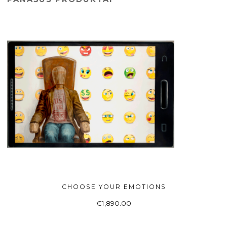
CHOOSE YOUR EMOTIONS
Į KREPŠELĮ
€
1,890.00