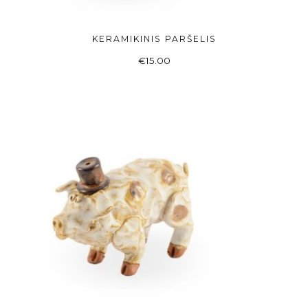
KERAMIKINIS PARŠELIS
Į KREPŠELĮ
€
15.00