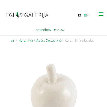
Skip
to
LT
EN
content
0 prekės -
€
0.00
Home
Keramika
Aušra Deltuvienė
Keramikinis obuolys