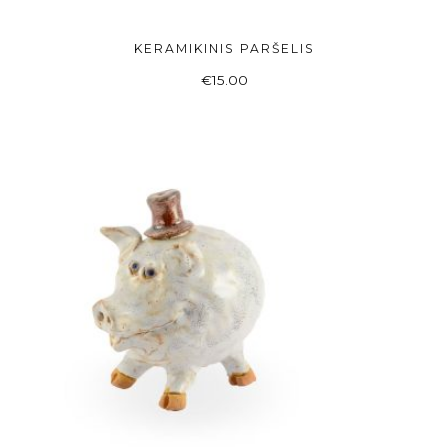
KERAMIKINIS PARŠELIS
Į KREPŠELĮ
€
15.00