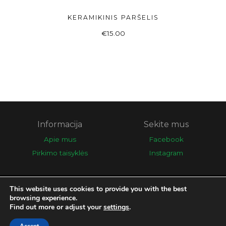
KERAMIKINIS PARŠELIS
Į KREPŠELĮ
€
15.00
Informacija
Sekite mus
Apie mus
Facebook
Pirkimo taisyklės
Instagram
This website uses cookies to provide you with the best
© 2026 Eglės galerija
browsing experience.
Find out more or adjust your
settings
.
Sprendimas:
Elektroninės informacijos centras