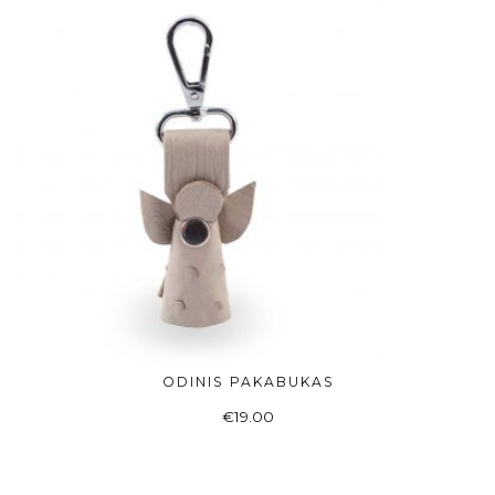
ODINIS PAKABUKAS
Į KREPŠELĮ
€
19.00