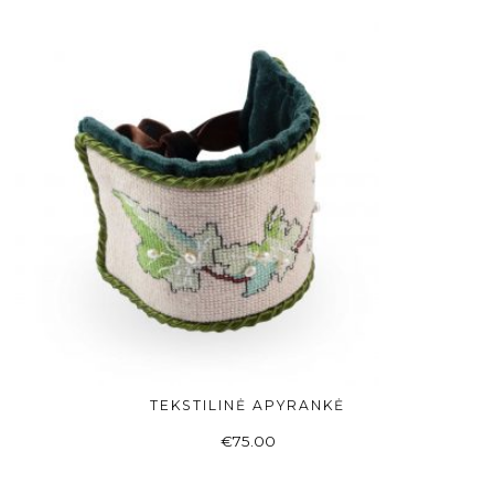
TEKSTILINĖ APYRANKĖ
Į KREPŠELĮ
€
75.00