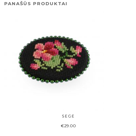
PANAŠŪS PRODUKTAI
SEGĖ
Į KREPŠELĮ
€
29.00