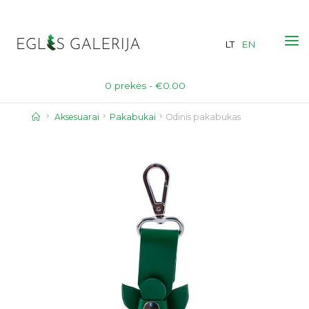
Skip
to
LT
EN
content
0 prekės -
€
0.00
Home
Aksesuarai
Pakabukai
Odinis pakabukas