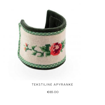
TEKSTILINĖ APYRANKĖ
Į KREPŠELĮ
€
65.00