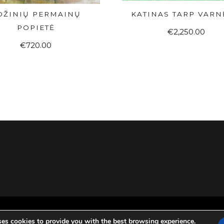
OŽINIŲ PERMAINŲ
KATINAS TARP VAR
Į KREPŠELĮ
Į KREPŠELĮ
POPIETĖ
€
2,250.00
€
720.00
ses cookies to provide you with the best browsing experience.