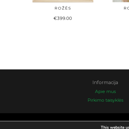
ROŽĖS
R
Į KREPŠELĮ
€
399.00
Informacija
Apie mus
Pirkimo taisyklės
© 2026 Eglės galerija
This website u