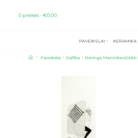
Skip
to
0 prekės -
€
0.00
content
PAVEIKSLAI
KERAMIKA
Home
Paveikslai
Grafika
Neringa Marcinkevičiūtė-