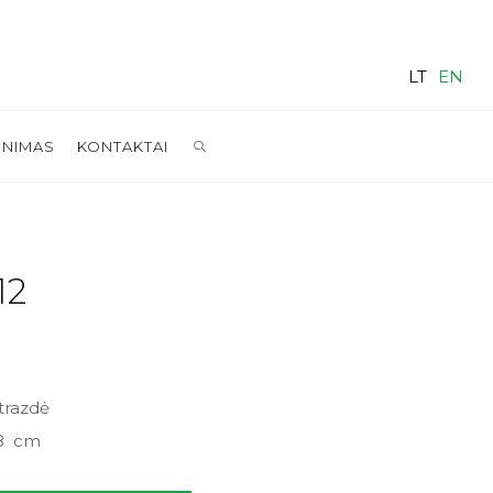
LT
EN
SEARCH
INIMAS
KONTAKTAI
12
trazdė
18 cm