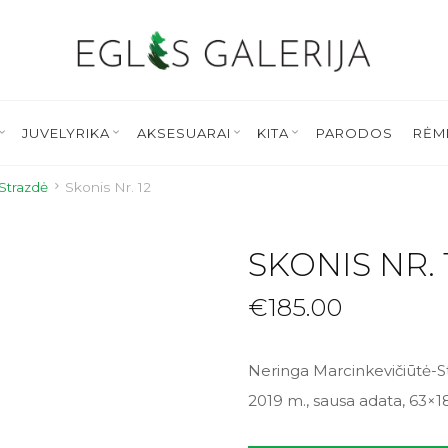
JUVELYRIKA
AKSESUARAI
KITA
PARODOS
RĖM
Strazdė
Skonis Nr. 12
SKONIS NR. 
€
185.00
Neringa Marcinkevičiūtė-S
2019 m., sausa adata, 63×