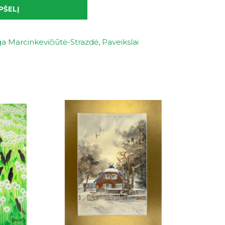
PŠELĮ
a Marcinkevičiūtė-Strazdė
,
Paveikslai