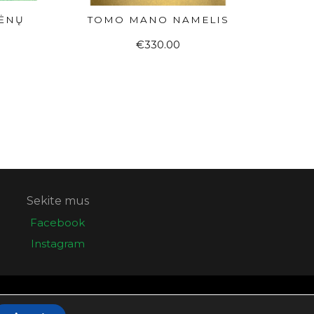
NĖNŲ
TOMO MANO NAMELIS
Į KREPŠELĮ
€
330.00
Sekite mus
Facebook
Instagram
Sprendimas:
Elektroninės informacijos centras