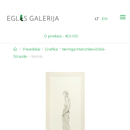
Skip
to
LT
EN
content
0 prekės -
€
0.00
Home
Paveikslai
Grafika
Neringa Marcinkevičiūtė-
Strazdė
Skonis