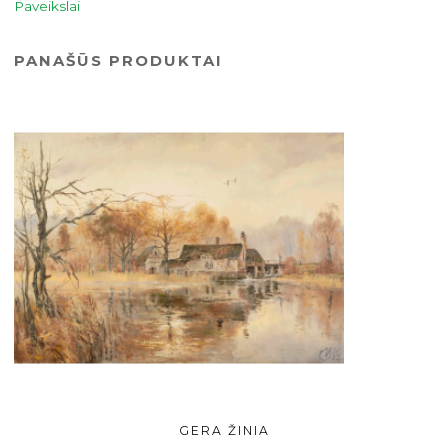
Paveikslai
PANAŠŪS PRODUKTAI
GERA ŽINIA
Į KREPŠELĮ