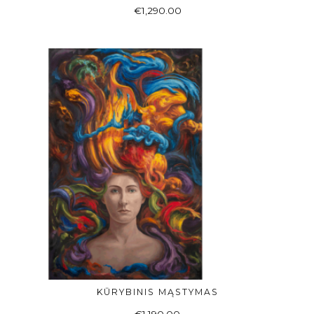
€
1,290.00
KŪRYBINIS MĄSTYMAS
Į KREPŠELĮ