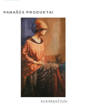
PANAŠŪS PRODUKTAI
SUSIMĄSČIUSI
Į KREPŠELĮ