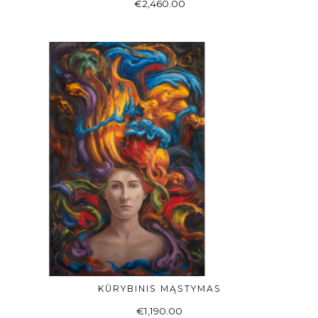
€
2,460.00
KŪRYBINIS MĄSTYMAS
Į KREPŠELĮ
€
1,190.00