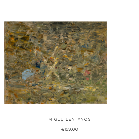
MIGLŲ LENTYNOS
Į KREPŠELĮ
€
199.00