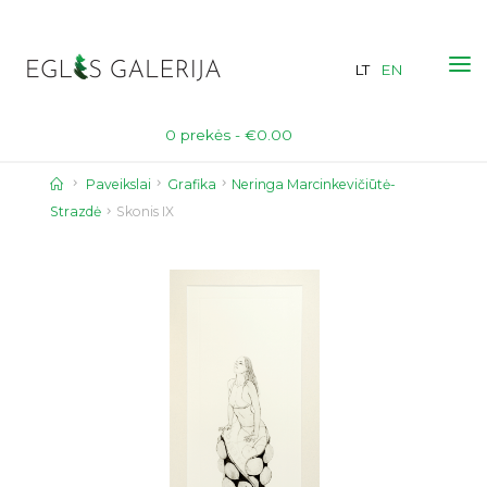
Skip
to
LT
EN
content
0 prekės -
€
0.00
Home
Paveikslai
Grafika
Neringa Marcinkevičiūtė-
Strazdė
Skonis IX