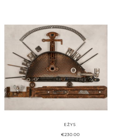
EŽYS
Į KREPŠELĮ
€
230.00