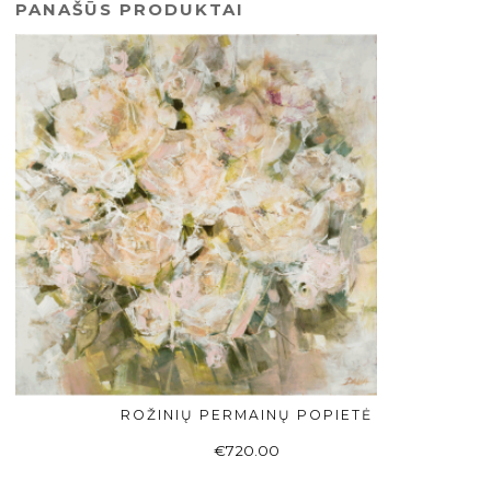
PANAŠŪS PRODUKTAI
ROŽINIŲ PERMAINŲ POPIETĖ
Į KREPŠELĮ
€
720.00