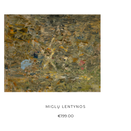
MIGLŲ LENTYNOS
Į KREPŠELĮ
€
199.00