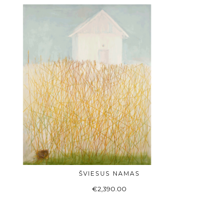
ŠVIESUS NAMAS
Į KREPŠELĮ
€
2,390.00