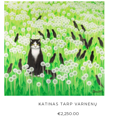
KATINAS TARP VARNĖNŲ
Į KREPŠELĮ
€
2,250.00