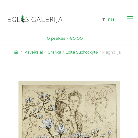
Skip
to
LT
EN
content
0 prekės -
€
0.00
Home
Paveikslai
Grafika
Edita Suchockytė
Magnolija