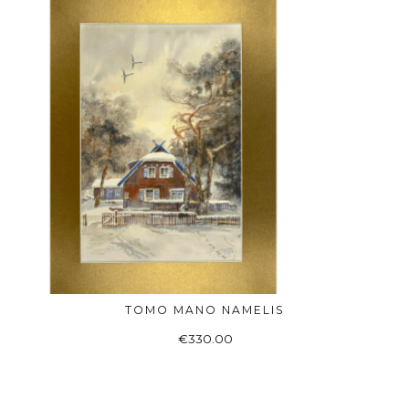
TOMO MANO NAMELIS
Į KREPŠELĮ
€
330.00