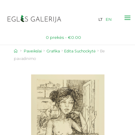
Skip
to
LT
EN
content
0 prekės -
€
0.00
Home
Paveikslai
Grafika
Edita Suchockytė
Be
pavadinimo