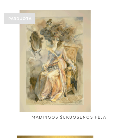
PARDUOTA
MADINGOS ŠUKUOSENOS FĖJA
DAUGIAU