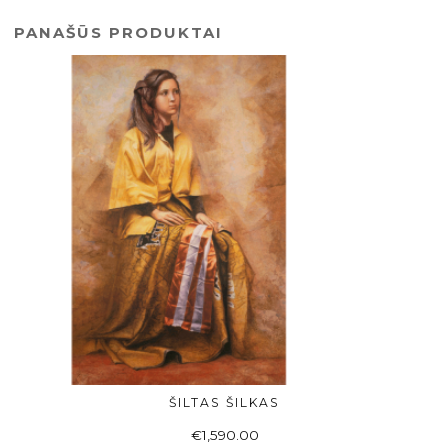
PANAŠŪS PRODUKTAI
ŠILTAS ŠILKAS
Į KREPŠELĮ
€
1,590.00