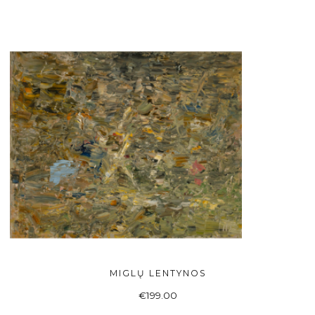
MIGLŲ LENTYNOS
Į KREPŠELĮ
€
199.00