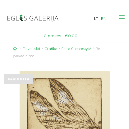
Skip
to
LT
EN
content
0 prekės -
€
0.00
Home
Paveikslai
Grafika
Edita Suchockytė
Be
pavadinimo
PARDUOTA
PARDUOTA