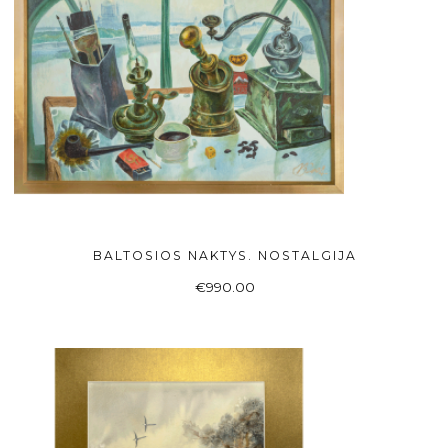
BALTOSIOS NAKTYS. NOSTALGIJA
Į KREPŠELĮ
€
990.00