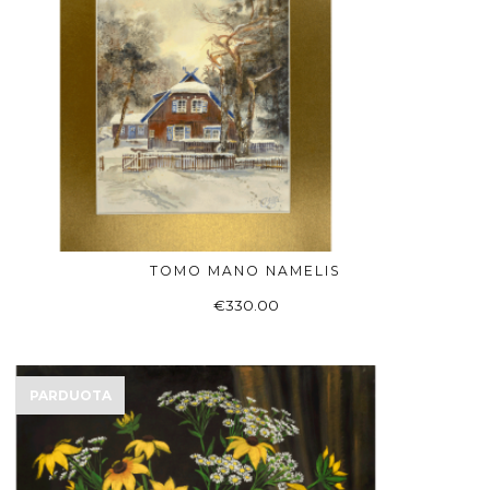
TOMO MANO NAMELIS
Į KREPŠELĮ
€
330.00
PARDUOTA