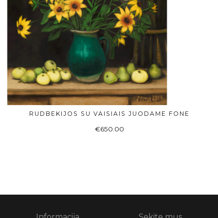
RUDBEKIJOS SU VAISIAIS JUODAME FONE
DAUGIAU
€
650.00
Informacija
Sekite mus