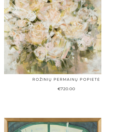
ROŽINIŲ PERMAINŲ POPIETĖ
Į KREPŠELĮ
€
720.00