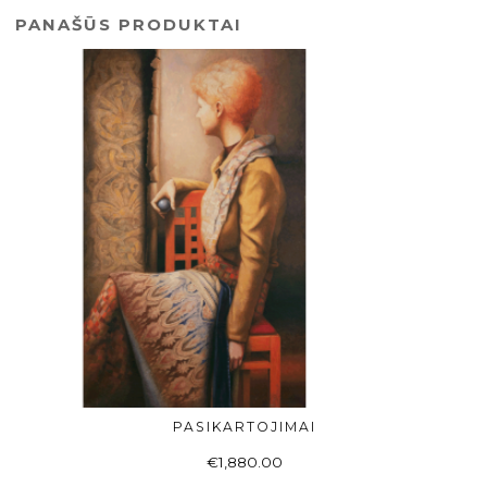
PANAŠŪS PRODUKTAI
PASIKARTOJIMAI
Į KREPŠELĮ
€
1,880.00