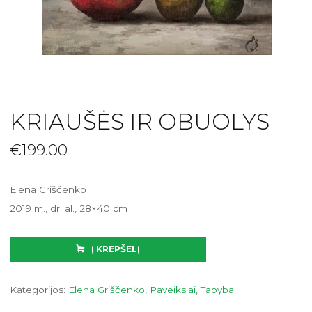
KRIAUŠĖS IR OBUOLYS
€
199.00
Elena Griščenko
2019 m., dr. al., 28×40 cm
Į KREPŠELĮ
Kategorijos:
Elena Griščenko
,
Paveikslai
,
Tapyba