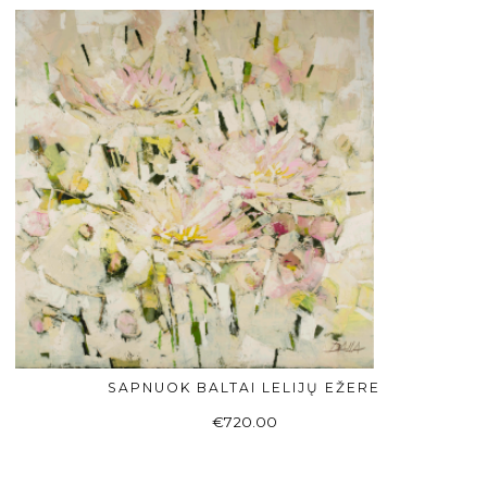
SAPNUOK BALTAI LELIJŲ EŽERE
Į KREPŠELĮ
€
720.00