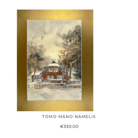
TOMO MANO NAMELIS
Į KREPŠELĮ
€
330.00