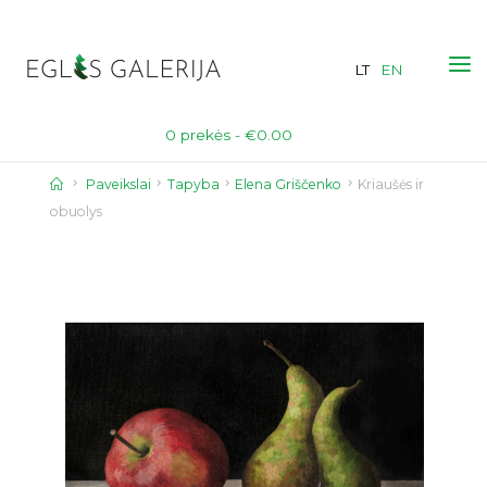
Skip
to
LT
EN
content
0 prekės -
€
0.00
Home
Paveikslai
Tapyba
Elena Griščenko
Kriaušės ir
obuolys