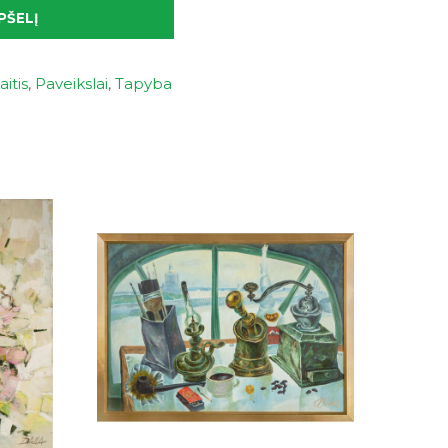
PŠELĮ
itis
,
Paveikslai
,
Tapyba