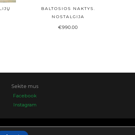
LIJŲ
BALTOSIOS NAKTYS.
Į KREPŠELĮ
NOSTALGIJA
€
990.00
Sekite mus
Facebook
Instagram
Sprendimas:
Elektroninės informacijos centras