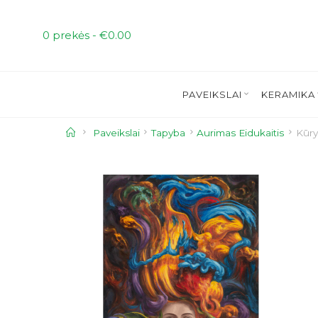
Skip
to
0 prekės -
€
0.00
content
PAVEIKSLAI
KERAMIKA
Home
Paveikslai
Tapyba
Aurimas Eidukaitis
Kūry