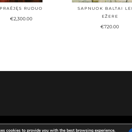
PRAĖJĘS RUDUO
SAPNUOK BALTAI LE
Į KREPŠELĮ
Į KREPŠELĮ
EŽERE
€
2,300.00
€
720.00
ses cookies to provide you with the best browsing experience.