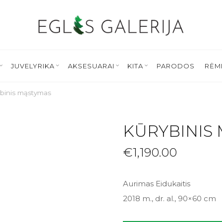
JUVELYRIKA
AKSESUARAI
KITA
PARODOS
RĖM
binis mąstymas
KŪRYBINIS
€
1,190.00
Aurimas Eidukaitis
2018 m., dr. al., 90×60 cm