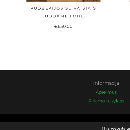
RUDBEKIJOS SU VAISIAIS
DAUGIAU
JUODAME FONE
€
650.00
Informacija
Apie mus
Pirkimo taisyklės
© 2026 Eglės galerija
This website u