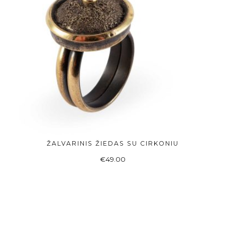
ŽALVARINIS ŽIEDAS SU CIRKONIU
ADD TO BASKET
€
49.00