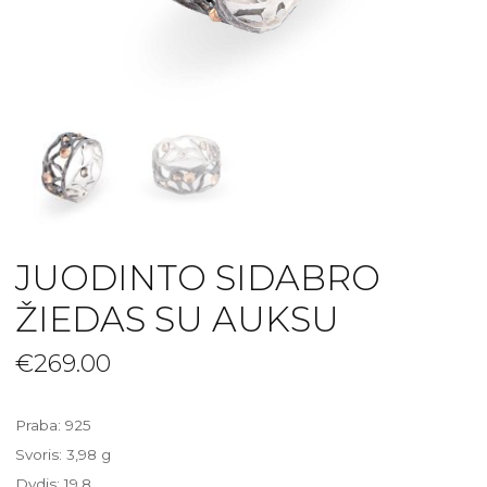
JUODINTO SIDABRO
ŽIEDAS SU AUKSU
€
269.00
Praba: 925
Svoris: 3,98 g
Dydis: 19,8