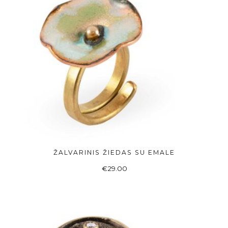
ŽALVARINIS ŽIEDAS SU EMALE
ADD TO BASKET
€
29.00