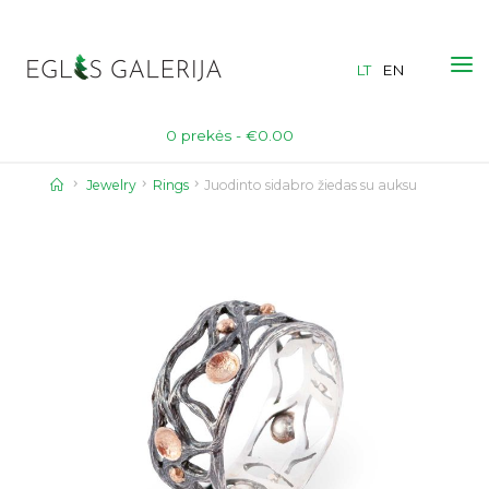
Skip
to
LT
EN
content
0 prekės -
€
0.00
Home
Jewelry
Rings
Juodinto sidabro žiedas su auksu