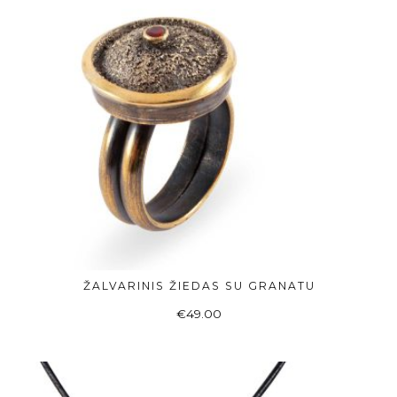
ŽALVARINIS ŽIEDAS SU GRANATU
ADD TO BASKET
€
49.00