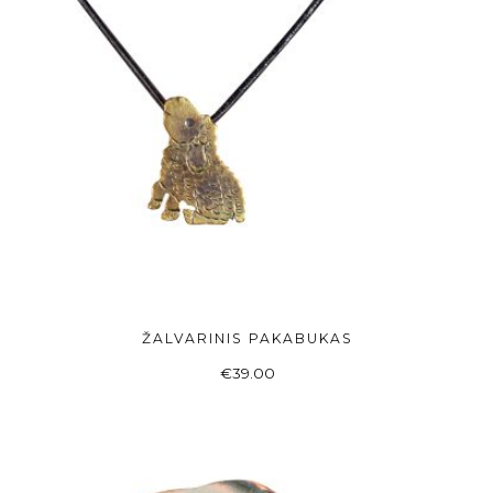
ŽALVARINIS PAKABUKAS
ADD TO BASKET
€
39.00