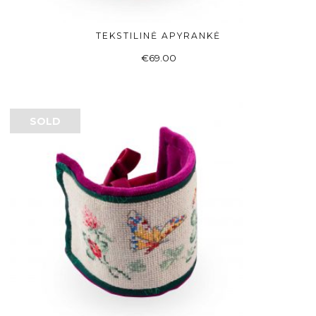
TEKSTILINĖ APYRANKĖ
ADD TO BASKET
€
69.00
SOLD