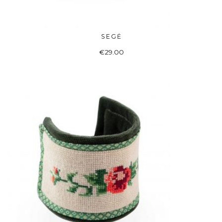
SEGĖ
ADD TO BASKET
€
29.00