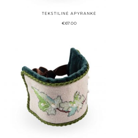
TEKSTILINĖ APYRANKĖ
READ MORE
€
67.00