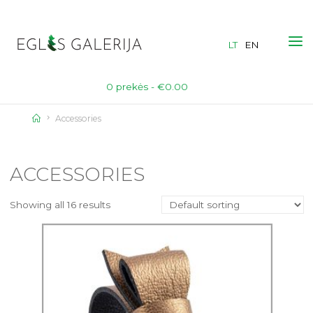
Skip
to
LT
EN
content
0 prekės -
€
0.00
Home
Accessories
ACCESSORIES
Showing all 16 results