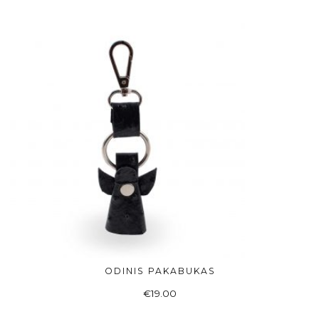
ODINIS PAKABUKAS
ADD TO BASKET
€
19.00