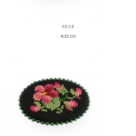
SEGĖ
ADD TO BASKET
€
35.00