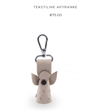
TEKSTILINĖ APYRANKĖ
ADD TO BASKET
€
75.00