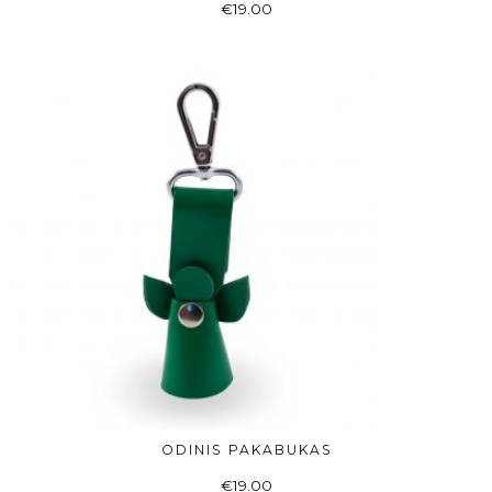
€
19.00
ODINIS PAKABUKAS
ADD TO BASKET
€
19.00