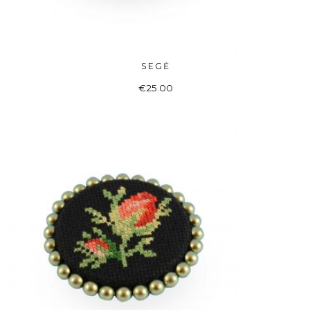
SEGĖ
ADD TO BASKET
€
25.00