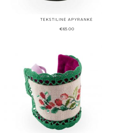
TEKSTILINĖ APYRANKĖ
ADD TO BASKET
€
65.00