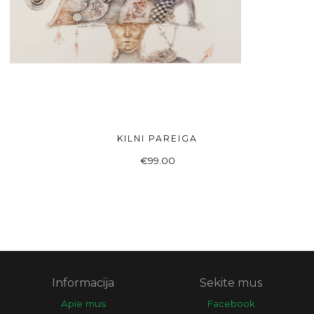
KILNI PAREIGA
ADD TO BASKET
€
99.00
Informacija
Sekite mus
Apie mus
Facebook