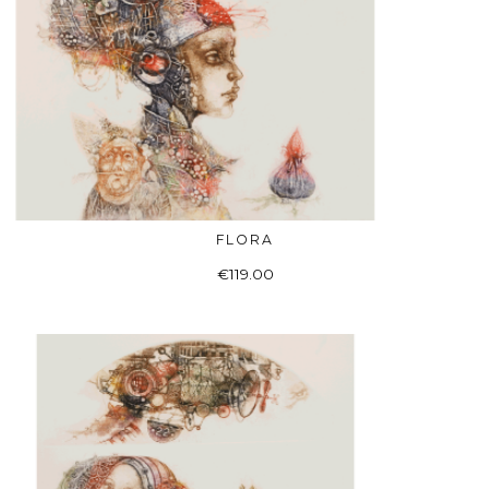
FLORA
ADD TO BASKET
€
119.00