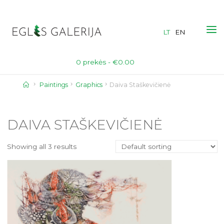
Skip
to
LT
EN
content
0 prekės -
€
0.00
Home
Paintings
Graphics
Daiva Staškevičienė
DAIVA STAŠKEVIČIENĖ
Showing all 3 results