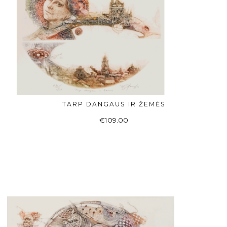
TARP DANGAUS IR ŽEMĖS
ADD TO BASKET
€
109.00