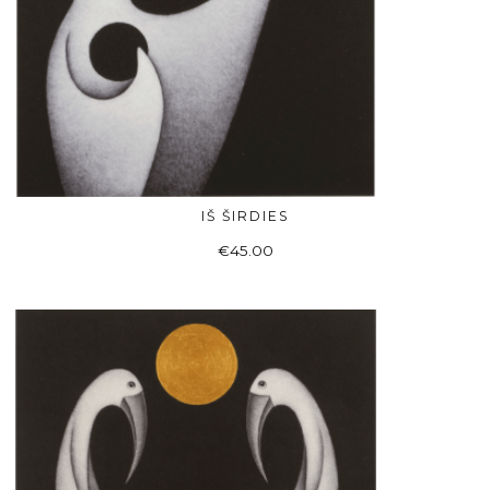
IŠ ŠIRDIES
READ MORE
€
45.00