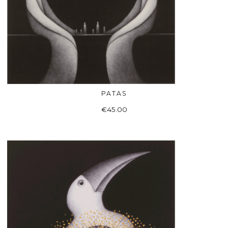
PATAS
ADD TO BASKET
€
45.00