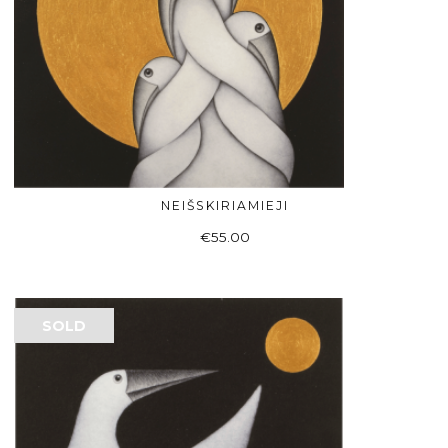
NEIŠSKIRIAMIEJI
ADD TO BASKET
€
55.00
SOLD