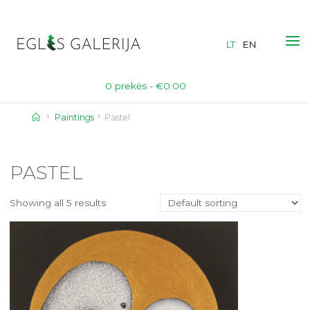
Skip
to
LT
EN
content
0 prekės -
€
0.00
Home
Paintings
Pastel
PASTEL
Showing all 5 results