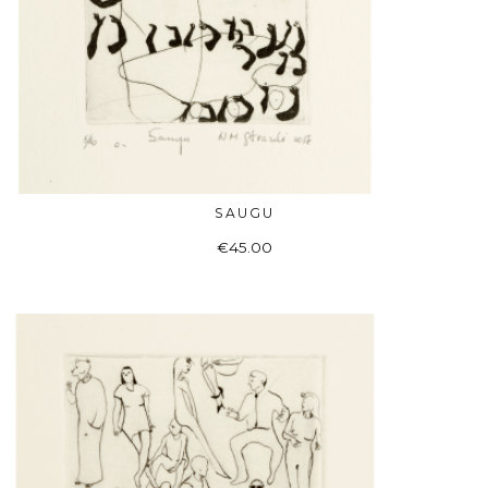
SAUGU
Į KREPŠELĮ
€
45.00