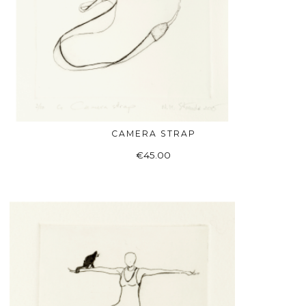
CAMERA STRAP
Į KREPŠELĮ
€
45.00