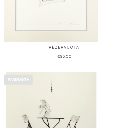
REZERVUOTA
DAUGIAU
€
95.00
PARDUOTA