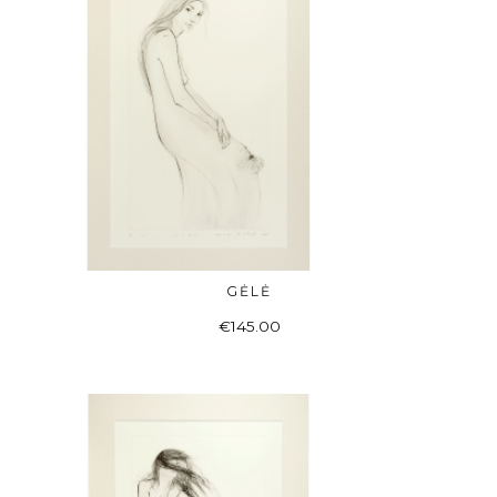
GĖLĖ
Į KREPŠELĮ
€
145.00