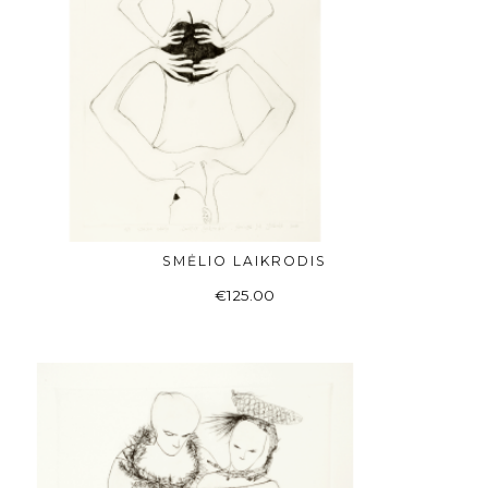
SMĖLIO LAIKRODIS
Į KREPŠELĮ
€
125.00