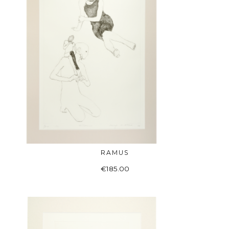
RAMUS
Į KREPŠELĮ
€
185.00