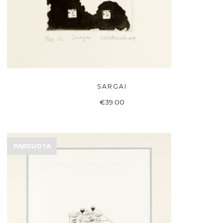
SARGAI
Į KREPŠELĮ
€
39.00
PARDUOTA