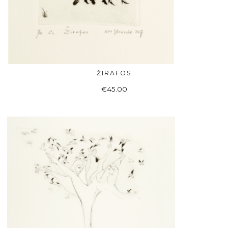
ŽIRAFOS
Į KREPŠELĮ
€
45.00