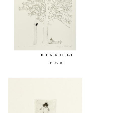
KELIAI KELELIAI
Į KREPŠELĮ
€
195.00