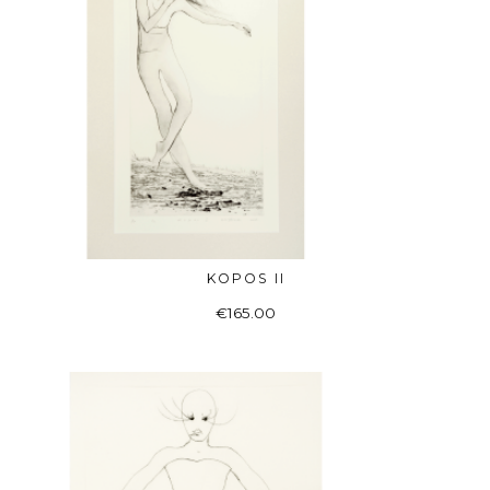
KOPOS II
Į KREPŠELĮ
€
165.00