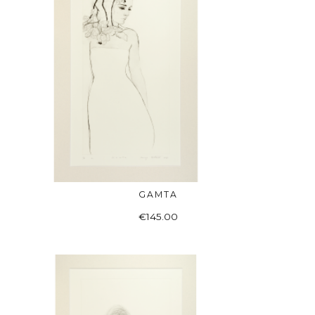
GAMTA
Į KREPŠELĮ
€
145.00