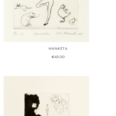
MANKŠTA
Į KREPŠELĮ
€
45.00