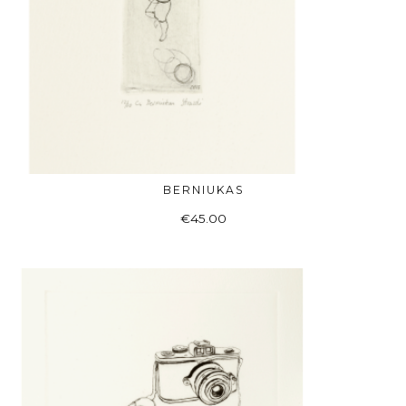
BERNIUKAS
Į KREPŠELĮ
€
45.00