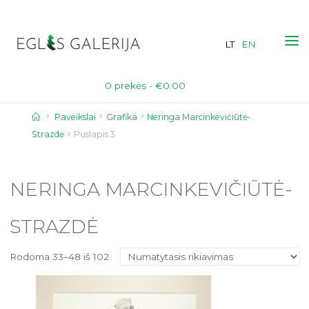
Skip
to
LT
EN
content
0 prekės -
€
0.00
Home
Paveikslai
Grafika
Neringa Marcinkevičiūtė-
Strazdė
Puslapis 3
NERINGA MARCINKEVIČIŪTĖ-
STRAZDĖ
Rodoma 33–48 iš 102