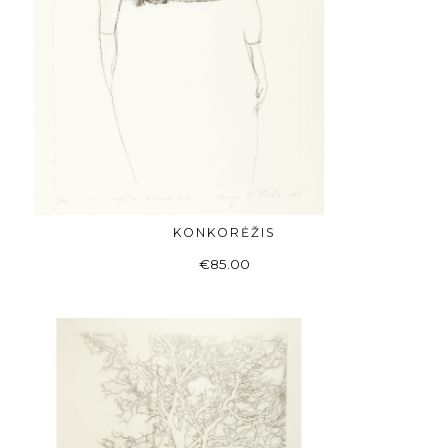
KONKORĖŽIS
Į KREPŠELĮ
€
85.00